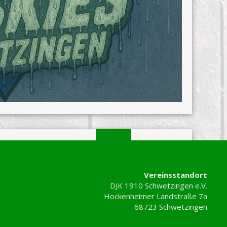
erung bleibt:
Vereinsstandort
V-Nationalmannschaft standen gleich drei Kinder des
DJK 1910 Schwetzingen e.V.
ordeaux.
Hockenheimer Landstraße 7a
en Mal wurde eine deutsche U12-Inlinehockey-
68723 Schwetzingen
ressiert uns natürlich brennend, was die Kids in