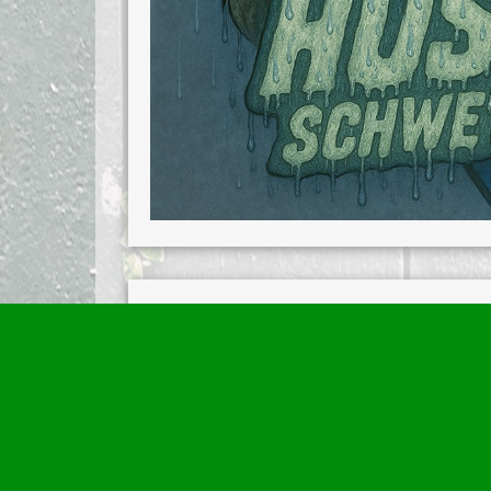
Junghuskies International
Ein Inlinehockeywochenende, das in Erinn
Beim ersten offiziellen Auftritt der U12-DIH
Huskyrudels im Kader für den Lions Cup in B
Nach diesem historischen Ereignis, zum erst
Nationalmannschaft ins Rennen geschickt, inte
Frankreich erlebt haben.