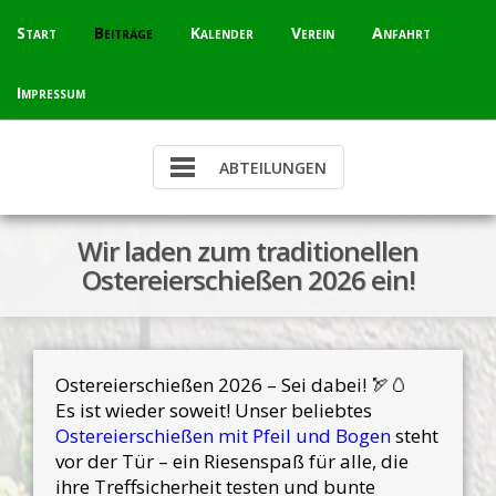
Skip
Start
Beiträge
Kalender
Verein
Anfahrt
to
content
Impressum
Wir laden zum traditionellen
Ostereierschießen 2026 ein!
Ostereierschießen 2026 – Sei dabei! 🏹🥚
Es ist wieder soweit! Unser beliebtes
Ostereierschießen mit Pfeil und Bogen
steht
vor der Tür – ein Riesenspaß für alle, die
ihre Treffsicherheit testen und bunte