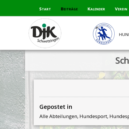
Skip
Start
Beiträge
Kalender
Verein
to
content
HUN
Sch
Gepostet in
Alle Abteilungen
,
Hundesport
,
Hundesp