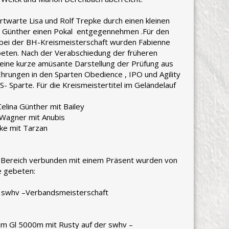
ortwarte Lisa und Rolf Trepke durch einen kleinen
us Günther einen Pokal entgegennehmen .Für den
bei der BH-Kreismeisterschaft wurden Fabienne
beten. Nach der Verabschiedung der früheren
 eine kurze amüsante Darstellung der Prüfung aus
hrungen in den Sparten Obedience , IPO und Agility
- Sparte. Für die Kreismeistertitel im Geländelauf
sich auf der Bühne
Günther mit Bailey
Wagner mit Anubis
Kurtzke mit Tarzan
 Bereich verbunden mit einem Präsent wurden von
e gebeten:
er swhv –Verbandsmeisterschaft
im Gl 5000m mit Rusty auf der swhv –