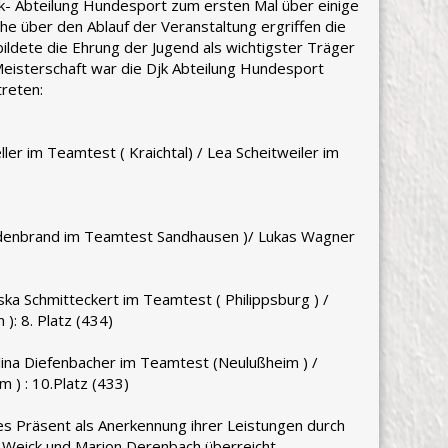
jk- Abteilung Hundesport zum ersten Mal über einige
e über den Ablauf der Veranstaltung ergriffen die
ildete die Ehrung der Jugend als wichtigster Träger
eisterschaft war die Djk Abteilung Hundesport
treten:
ler im Teamtest ( Kraichtal) / Lea Scheitweiler im
Hildenbrand im Teamtest Sandhausen )/ Lukas Wagner
ka Schmitteckert im Teamtest ( Philippsburg ) /
): 8. Platz (434)
lina Diefenbacher im Teamtest (Neulußheim ) /
 ) : 10.Platz (433)
nes Präsent als Anerkennung ihrer Leistungen durch
a Weick und Marion Derenbach überreicht.