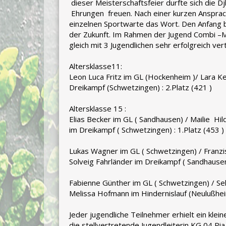
dieser Meisterschaftsfeier durfte sich die D
Ehrungen freuen. Nach einer kurzen Ansprach
einzelnen Sportwarte das Wort. Den Anfang b
der Zukunft. Im Rahmen der Jugend Combi –M
gleich mit 3 Jugendlichen sehr erfolgreich ver
Altersklasse11:
Leon Luca Fritz im GL (Hockenheim )/ Lara Kel
Dreikampf (Schwetzingen) : 2.Platz (421 )
Altersklasse 15 :
Elias Becker im GL ( Sandhausen) / Mailie 
im Dreikampf ( Schwetzingen) : 1.Platz (453 )
Lukas Wagner im GL ( Schwetzingen) / Franzis
Solveig Fahrländer im Dreikampf ( Sandhausen 
Fabienne Günther im GL ( Schwetzingen) / Se
Melissa Hofmann im Hindernislauf (Neulußheim
Jeder jugendliche Teilnehmer erhielt ein klei
die stellvertretende Jugendleiterin KG 04 Pi