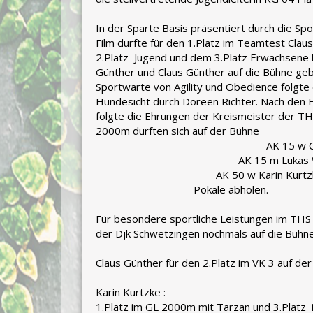
In der Sparte Basis präsentiert durch die Sp
Film durfte für den 1.Platz im Teamtest Cla
2.Platz Jugend und dem 3.Platz Erwachsene 
Günther und Claus Günther auf die Bühne ge
Sportwarte von Agility und Obedience folgte
Hundesicht durch Doreen Richter. Nach den E
folgte die Ehrungen der Kreismeister der THS
2000m durften 
AK 15 w Celina 
AK 15 m Lukas 
AK 50 w Karin 
Pokale abholen.
Für besondere sportliche Leistungen im THS
der Djk Schwetzingen nochmals auf die Bühn
Claus Günther für den 2.Platz im VK 3 auf d
Karin Kurtzke :
1.Platz im GL 2000m mit Tarzan und 3.Platz 