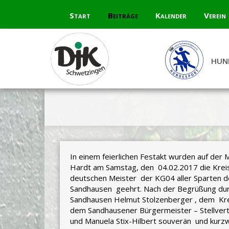
Skip
Start
Beiträge
Kalender
Verein
to
content
HUN
In einem feierlichen Festakt wurden auf der 
Hardt am Samstag, den 04.02.2017 die Krei
deutschen Meister der KG04 aller Sparten d
Sandhausen geehrt. Nach der Begrüßung dur
Sandhausen Helmut Stolzenberger , dem Kre
dem Sandhausener Bürgermeister – Stellvert
und Manuela Stix-Hilbert souverän und kurz