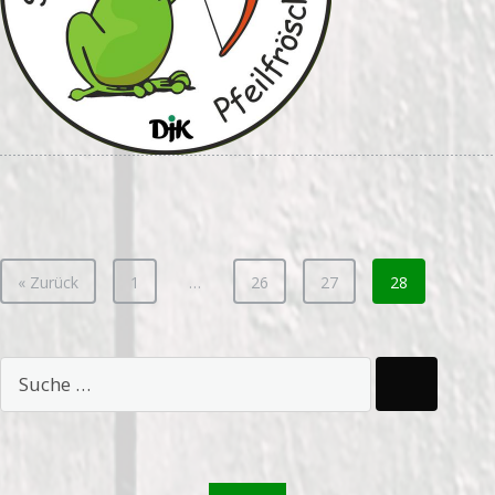
« Zurück
1
…
26
27
28