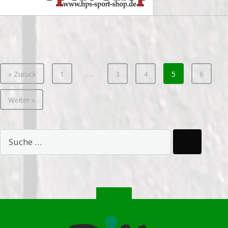
« Zurück
1
…
3
4
5
6
Weiter »