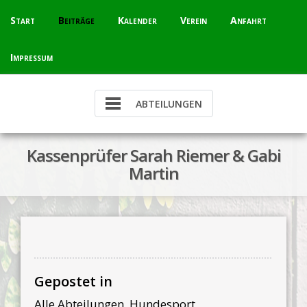
Skip
Start
Beiträge
Kalender
Verein
Anfahrt
to
content
Impressum
Kassenprüfer Sarah Riemer & Gabi
Martin
Gepostet in
Alle Abteilungen
,
Hundesport
,